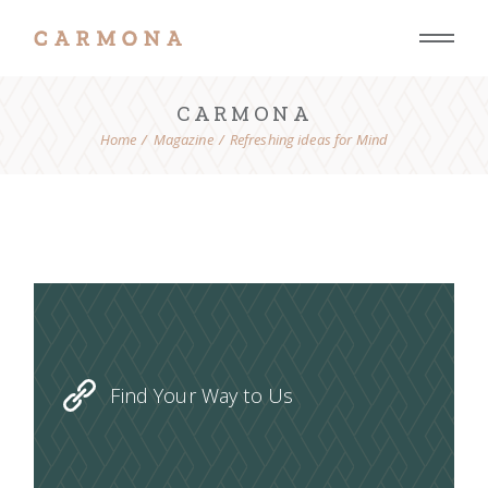
CARMONA
Home
Magazine
Refreshing ideas for Mind
Find Your Way to Us