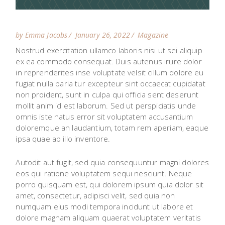
by Emma Jacobs
January 26, 2022
Magazine
Nostrud exercitation ullamco laboris nisi ut sei aliquip
ex ea commodo consequat. Duis autenus irure dolor
in reprenderites inse voluptate velsit cillum dolore eu
fugiat nulla paria tur excepteur sint occaecat cupidatat
non proident, sunt in culpa qui officia sent deserunt
mollit anim id est laborum. Sed ut perspiciatis unde
omnis iste natus error sit voluptatem accusantium
doloremque an laudantium, totam rem aperiam, eaque
ipsa quae ab illo inventore.
Autodit aut fugit, sed quia consequuntur magni dolores
eos qui ratione voluptatem sequi nesciunt. Neque
porro quisquam est, qui dolorem ipsum quia dolor sit
amet, consectetur, adipisci velit, sed quia non
numquam eius modi tempora incidunt ut labore et
dolore magnam aliquam quaerat voluptatem veritatis